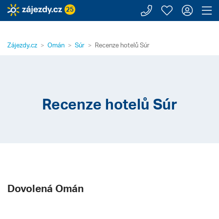
Zavolejte n
Moje záj
Přihl
Z
25
Zájezdy.cz
Omán
Súr
Recenze hotelů Súr
Recenze hotelů Súr
Dovolená Omán