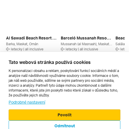
Al Sawadi Beach Resort ****
Barceló Mussanah Resort ****
Beach 
Barka, Maskat, Omán
Mussanah (al Masnaah), Maskat, Omán
Salála (s
letecky | all inclusive
letecky | all inclusive
leteck
25. 11. – 2. 12. 2026
26. 12. – 2. 1. 2027
27. 12. 
33 890 Kč
40 586 Kč
36 190
Tato webová stránka používá cookies
K personalizaci obsahu a reklam, poskytování funkcí sociálních médií a
analýze naší návštěvnosti využíváme soubory cookie. Informace o tom,
Všechny
jak náš web používáte, sdílíme se svými partnery pro sociální média,
inzerci a analýzy. Partneři tyto údaje mohou zkombinovat s dalšími
informacemi, které jste jim poskytli nebo které získali v důsledku toho,
že používáte jejich služby.
Cestopisy
Podrobné nastavení
Povolit
Odmítnout
© 2000 - 2026, Zájezdy.cz