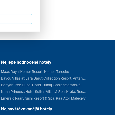
Nejlépe hodnocené hotely
Maxx Royal Kemer Resort, Kemer, Turecko
Bayou Villas at Lara Barut Collection Resort, Antalya, Turecko
Banyan Tree Dubai Hotel, Dubaj, Spojené arabské emiráty
Nana Princess Hotel Suites Villas & Spa, Kréta, Řecko
Emerald Faarufushi Resort & Spa, Raa Atol, Maledivy
Nejnavštěvovanější hotely