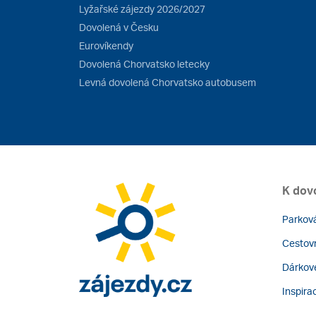
Lyžařské zájezdy 2026/2027
Dovolená v Česku
Eurovíkendy
Dovolená Chorvatsko letecky
Levná dovolená Chorvatsko autobusem
K dov
Parková
Cestovn
Dárkov
Inspira