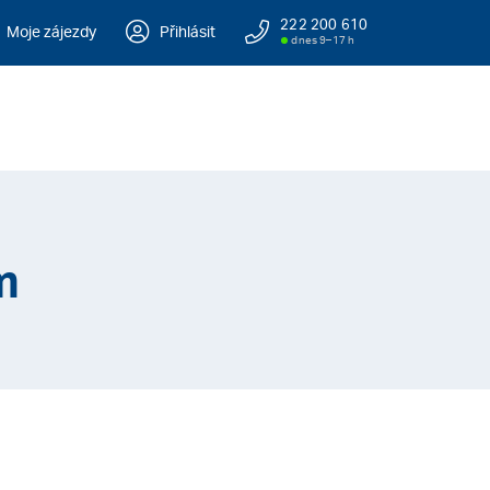
222 200 610
Moje zájezdy
Přihlásit
dnes 9–17 h
m