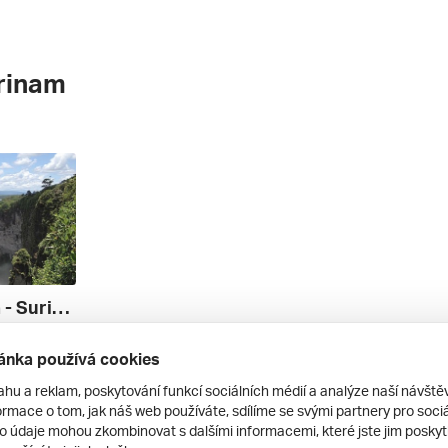
rinam
Belém - Fr. Guyana - Surinam - Guyana ***
Penang, Francouzská Guyana, Amazonas, Surinam, Guyana, Francie, Brazílie
ánka používá cookies
153 504 Kč
ahu a reklam, poskytování funkcí sociálních médií a analýze naší návšt
rmace o tom, jak náš web používáte, sdílíme se svými partnery pro sociál
to údaje mohou zkombinovat s dalšími informacemi, které jste jim poskytli