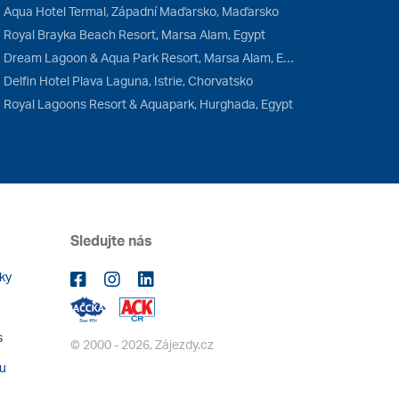
Aqua Hotel Termal, Západní Maďarsko, Maďarsko
Royal Brayka Beach Resort, Marsa Alam, Egypt
Dream Lagoon & Aqua Park Resort, Marsa Alam, Egypt
Delfin Hotel Plava Laguna, Istrie, Chorvatsko
Royal Lagoons Resort & Aquapark, Hurghada, Egypt
Sledujte nás
ky
s
© 2000 - 2026, Zájezdy.cz
bu