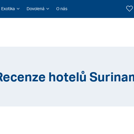
Exotika
Dovolená
O nás
Recenze hotelů Surina