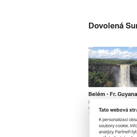
Dovolená Su
letecky | snídaně
Tato webová str
18. 9. – 3. 10. 2027
K personalizaci obs
soubory cookie. Info
analýzy. Partneři ty