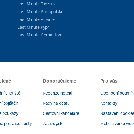
Last Minute Tunisko
Last Minute Portugalsko
Last Minute Albánie
Last Minute Kypr
Last Minute Černá Hora
olené
Doporučujeme
Pro vás
ní u letiště
Recenze hotelů
Obchodní podmín
í pojištění
Rady na cestu
Kontakty
é poukazy
Cestovní kanceláře
Nastavení cookie
ce pro vaše cesty
Zájazdy.sk
Mobilní verze we