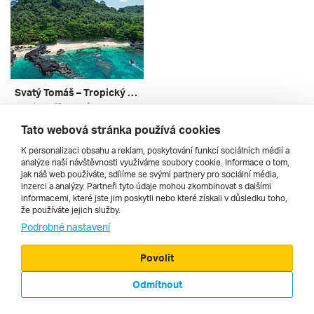
Svatý Tomáš – Tropický Ráj Na Rovníku ***
Svatý Tomáš, Princův Ostrov, Svatý Tomáš A Princův Ostrov
letecky | kombinovaná
Tato webová stránka používá cookies
11. 2. – 19. 2. 2027
89 709 Kč
K personalizaci obsahu a reklam, poskytování funkcí sociálních médií a
analýze naší návštěvnosti využíváme soubory cookie. Informace o tom,
jak náš web používáte, sdílíme se svými partnery pro sociální média,
inzerci a analýzy. Partneři tyto údaje mohou zkombinovat s dalšími
informacemi, které jste jim poskytli nebo které získali v důsledku toho,
že používáte jejich služby.
Cestopisy
Podrobné nastavení
Povolit
Odmítnout
© 2000 - 2026, Zájezdy.cz