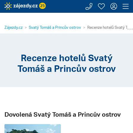
Zavolejte n
Moje záj
Přihl
Z
25
⋯
Zájezdy.cz
Svatý Tomáš a Princův ostrov
Recenze hotelů Svatý Tom
Recenze hotelů Svatý
Tomáš a Princův ostrov
Dovolená Svatý Tomáš a Princův ostrov