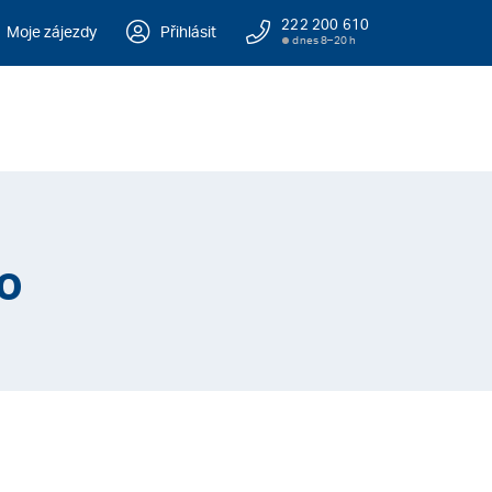
222 200 610
Moje zájezdy
Přihlásit
dnes 8–20 h
o