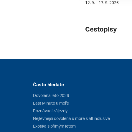
12. 9. – 17. 9. 2026
Cestopisy
Často hledáte
Dovolená léto 2026
Last Minute u moře
Poznávací zájezdy
Nejlevnější dovolená u moře s all inclusive
Exotika s přímým letem