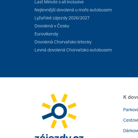
Last Minute s all inclusive
Nejlevnější dovolená u moře autobusem
Lyžařské zájezdy 2026/2027
Dovolená v Česku
Eurovíkendy
Dovolená Chorvatsko letecky
Levná dovolená Chorvatsko autobusem
K dov
Parková
Cestovn
Dárkov