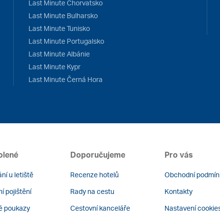
Last Minute Chorvatsko
Last Minute Bulharsko
Last Minute Tunisko
Last Minute Portugalsko
Last Minute Albánie
Last Minute Kypr
Last Minute Černá Hora
olené
Doporučujeme
Pro vás
ní u letiště
Recenze hotelů
Obchodní podmín
í pojištění
Rady na cestu
Kontakty
é poukazy
Cestovní kanceláře
Nastavení cookie