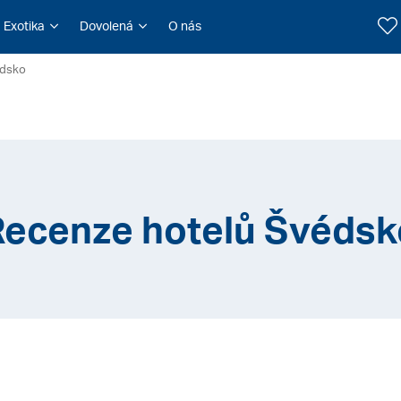
Exotika
Dovolená
O nás
édsko
Recenze hotelů Švédsk