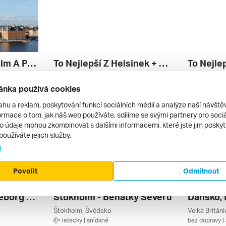
Královský Stockholm A Palác Drottingholm ***
To Nejlepší Z Helsinek + Stockholm + Plavba Trajektem Baltským Mořem ***
Stockholm, Helsinky, Švédsko, Finsko
Stockholm, 
letecky | snídaně
letecky | s
ánka používá cookies
17 990 Kč
31 990 Kč
24. 9. – 29. 9. 2026
13. 8. – 17. 
ahu a reklam, poskytování funkcí sociálních médií a analýze naší návšt
rmace o tom, jak náš web používáte, sdílíme se svými partnery pro sociál
to údaje mohou zkombinovat s dalšími informacemi, které jste jim poskytli
používáte jejich služby.
í
Povolit
Odmítnout
Hotel Scandic Goteborg Central
Štokholm - Benátky Severu
Štokholm, Švédsko
letecky | snídaně
bez dopravy | 