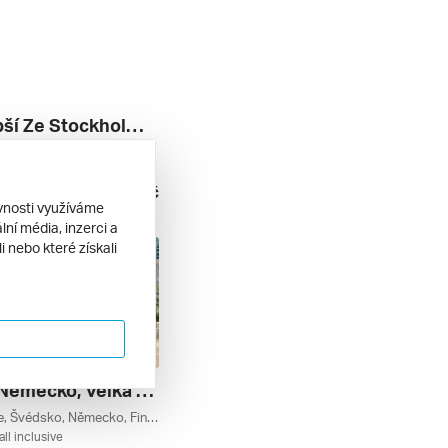
To Nejlepší Ze Stockholmu + Plavba Po Stockholmském Souostroví ***
Lund, Švédsko
nídaně
17 990 Kč
8. 2026
ěvnosti využíváme
ní média, inzerci a
 nebo které získali
Dánsko, Německo, Velká Británie, Estonsko, Finsko, Švédsko Z Kodaně Na Lodi Explora Iv, Plavba S Bonusem ******
Velká Británie, Švédsko, Německo, Finsko, Estonsko, Dánsko
all inclusive