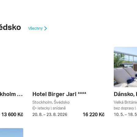
édsko
Všechny
Clarion Hotel Stockholm ****+
Hotel Birger Jarl ****
Stockholm, Švédsko
letecky | snídaně
bez dopravy | 
13 600 Kč
16 220 Kč
20. 8. – 23. 8. 2026
10. 5. – 18. 