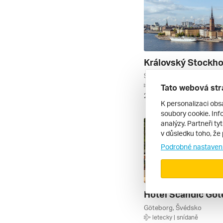
Stockholm, Lund, Švédsko
letecky | snídaně
Tato webová str
20. 8. – 23. 8. 2026
K personalizaci obs
soubory cookie. Info
analýzy. Partneři ty
v důsledku toho, že 
Podrobné nastaven
Göteborg, Švédsko
letecky | snídaně