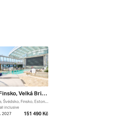
Dánsko, Finsko, Velká Británie, Estonsko, Švédsko Z Kodaně Na Lodi Explora Iv, Plavba S Bonusem ******
Velká Británie, Švédsko, Finsko, Estonsko, Dánsko
all inclusive
151 490 Kč
5. 2027