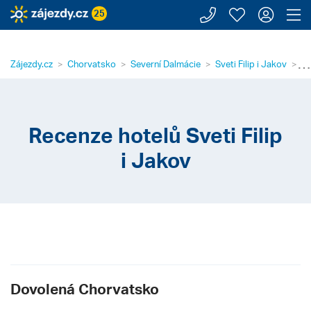
Zavolejte n
Moje záj
Přihl
Z
25
⋯
Zájezdy.cz
Chorvatsko
Severní Dalmácie
Sveti Filip i Jakov
Re
Recenze hotelů Sveti Filip
i Jakov
Dovolená Chorvatsko