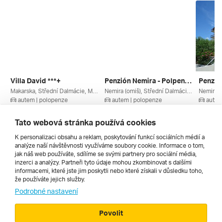
Villa David ***+
Penzión Nemira - Polpenzia ***
Penzió
Makarska, Střední Dalmácie, Makarská Riviéra, Chorvatsko
Nemira (omiš), Střední Dalmácie, Chorvatsko
autem | polopenze
autem | polopenze
autem
22. 8. – 29. 8. 2026
22. 8. – 29. 8. 2026
22. 8. –
11 750 Kč
10 187 Kč
10 802
Tato webová stránka používá cookies
K personalizaci obsahu a reklam, poskytování funkcí sociálních médií a
analýze naší návštěvnosti využíváme soubory cookie. Informace o tom,
Všechny
jak náš web používáte, sdílíme se svými partnery pro sociální média,
inzerci a analýzy. Partneři tyto údaje mohou zkombinovat s dalšími
informacemi, které jste jim poskytli nebo které získali v důsledku toho,
že používáte jejich služby.
Cestopisy
Podrobné nastavení
Povolit