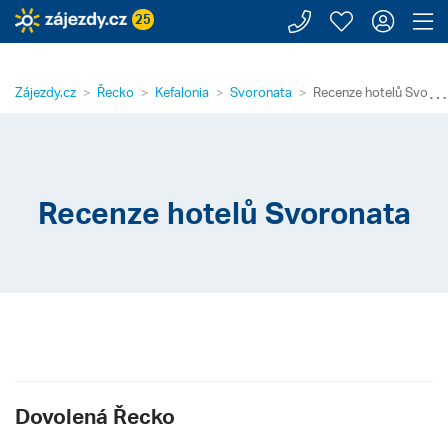
Zavolejte n
Moje záj
Přihl
Z
25
⋯
Zájezdy.cz
Řecko
Kefalonia
Svoronata
Recenze hotelů Svoron
Recenze hotelů Svoronata
Dovolená Řecko