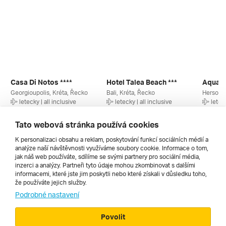
Casa Di Notos ****
Hotel Talea Beach ***
Aquapa
Georgioupolis, Kréta, Řecko
Bali, Kréta, Řecko
letecky | all inclusive
letecky | all inclusive
leteck
12. 9. – 19. 9. 2027
19. 8. – 26. 8. 2026
10. 9. –
19 680 Kč
17 990 Kč
17 480
Tato webová stránka používá cookies
K personalizaci obsahu a reklam, poskytování funkcí sociálních médií a
analýze naší návštěvnosti využíváme soubory cookie. Informace o tom,
Všechny
jak náš web používáte, sdílíme se svými partnery pro sociální média,
inzerci a analýzy. Partneři tyto údaje mohou zkombinovat s dalšími
informacemi, které jste jim poskytli nebo které získali v důsledku toho,
že používáte jejich služby.
Cestopisy
Podrobné nastavení
Povolit