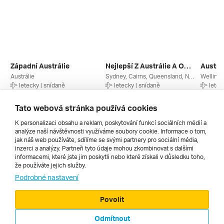
Západní Austrálie
Nejlepší Z Austrálie A Oceánie
Austrá
Austrálie
Sydney, Cairns, Queensland, Nový Jižní Wales, Austrálie
letecky | snídaně
letecky | snídaně
letec
4. 10. – 23. 10. 2027
23. 10. – 11. 11. 2026
13. 11.
185 990 Kč
264 990 Kč
185 21
Tato webová stránka používá cookies
K personalizaci obsahu a reklam, poskytování funkcí sociálních médií a
analýze naší návštěvnosti využíváme soubory cookie. Informace o tom,
Všechny
jak náš web používáte, sdílíme se svými partnery pro sociální média,
inzerci a analýzy. Partneři tyto údaje mohou zkombinovat s dalšími
informacemi, které jste jim poskytli nebo které získali v důsledku toho,
že používáte jejich služby.
Cestopisy
Podrobné nastavení
Povolit
Odmítnout
© 2000 - 2026, Zájezdy.cz