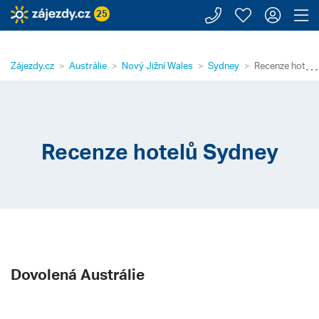
Zavolejte n
Moje záj
Přihl
Z
25
⋯
Zájezdy.cz
Austrálie
Nový Jižní Wales
Sydney
Recenze hotelů
Recenze hotelů Sydney
Dovolená Austrálie