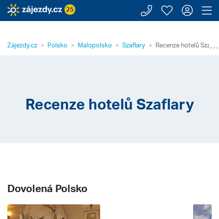
Zavolejte n
Moje záj
Přihl
Z
25
⋯
Zájezdy.cz
Polsko
Malopolsko
Szaflary
Recenze hotelů Szafla
Recenze hotelů Szaflary
Dovolená Polsko