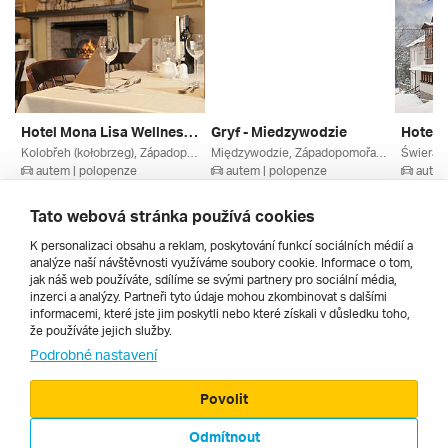
Hotel Mona Lisa Wellness & Spa ***
Gryf - Miedzywodzie
Hotel 
Kolobřeh (kołobrzeg), Západopomořansko, Baltské Moře, Polsko
Międzywodzie, Západopomořansko, Baltské Moře, Polsko
autem | polopenze
autem | polopenze
autem
13. 8. – 17. 8. 2026
13. 8. – 17. 8. 2026
18. 8. –
7 794 Kč
7 240 Kč
5 109 
Tato webová stránka používá cookies
K personalizaci obsahu a reklam, poskytování funkcí sociálních médií a
analýze naší návštěvnosti využíváme soubory cookie. Informace o tom,
Všechny
jak náš web používáte, sdílíme se svými partnery pro sociální média,
inzerci a analýzy. Partneři tyto údaje mohou zkombinovat s dalšími
informacemi, které jste jim poskytli nebo které získali v důsledku toho,
že používáte jejich služby.
Cestopisy
Podrobné nastavení
Povolit
Odmítnout
© 2000 - 2026, Zájezdy.cz