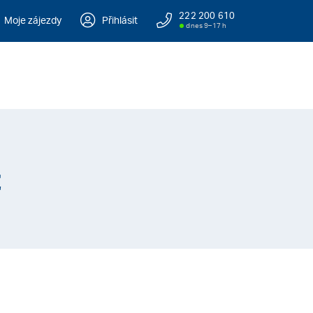
222 200 610
Moje zájezdy
Přihlásit
dnes 9–17 h
z