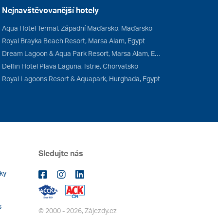
Nejnavštěvovanější hotely
Aqua Hotel Termal, Západní Maďarsko, Maďarsko
Royal Brayka Beach Resort, Marsa Alam, Egypt
Dream Lagoon & Aqua Park Resort, Marsa Alam, Egypt
Delfin Hotel Plava Laguna, Istrie, Chorvatsko
Royal Lagoons Resort & Aquapark, Hurghada, Egypt
Sledujte nás
ky
s
© 2000 - 2026, Zájezdy.cz