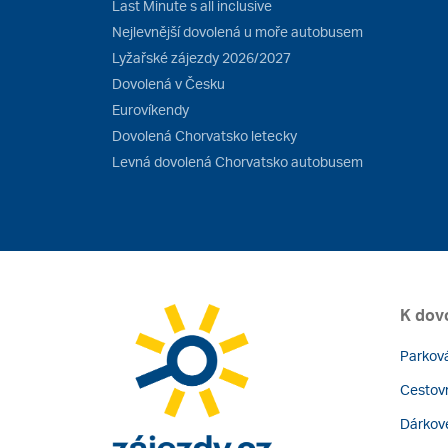
Last Minute s all inclusive
Nejlevnější dovolená u moře autobusem
Lyžařské zájezdy 2026/2027
Dovolená v Česku
Eurovíkendy
Dovolená Chorvatsko letecky
Levná dovolená Chorvatsko autobusem
K dov
Parková
Cestovn
Dárkov