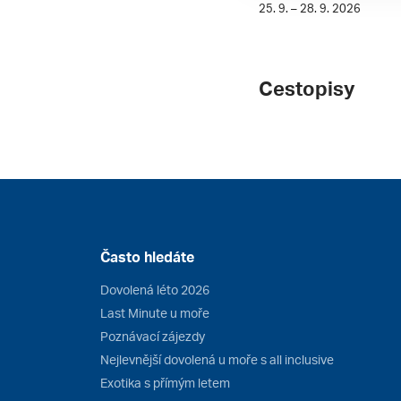
25. 9. – 28. 9. 2026
Cestopisy
Často hledáte
Dovolená léto 2026
Last Minute u moře
Poznávací zájezdy
Nejlevnější dovolená u moře s all inclusive
Exotika s přímým letem