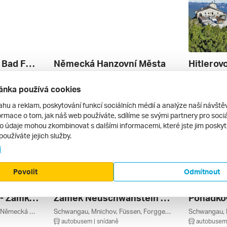
Adventní Víkend V Bad Füssing A Vánoční Trhy V Pasově ***
Německá Hanzovní Města
Pasov, Bad Füssing, Bavorský Les, Bavorsko, Německo
Wismar, Lüneburg, Lübeck, Šlesvicko-holštýnsko, Meklenbursko-přední Pomořansko, Hamburk, Dolní Sasko, Brémy, Německo
autobusem | snídaně
autobusem |
ánka používá cookies
4 599 Kč
8 990 Kč
26. 8. – 30. 8. 2026
28. 9. – 28. 
ahu a reklam, poskytování funkcí sociálních médií a analýze naší návšt
rmace o tom, jak náš web používáte, sdílíme se svými partnery pro sociál
to údaje mohou zkombinovat s dalšími informacemi, které jste jim poskytli
používáte jejich služby.
í
Povolit
Odmítnout
Pohádka V Alpách - Zámky Ludvíka Ii. Bavorského
Zámek Neuschwanstein A Nejkrásnější Trhy Bavorska ***
Füssen, Forggensee, Ettal, Německá Jezera, Garmisch-partenkirchen, Bavorsko, Allgäu, Německo
Schwangau, Mnichov, Füssen, Forggensee, Německá Jezera, Bavorsko, Allgäu, Německo
autobusem | snídaně
autobusem 