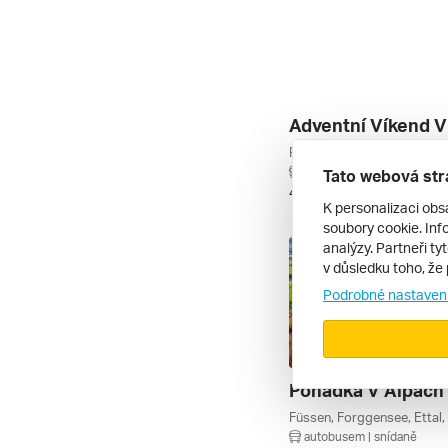
autobusem | bez stravy
Tato webová str
4. 12. – 6. 12. 2026
K personalizaci obs
soubory cookie. Info
analýzy. Partneři ty
v důsledku toho, že 
Podrobné nastaven
autobusem | snídaně