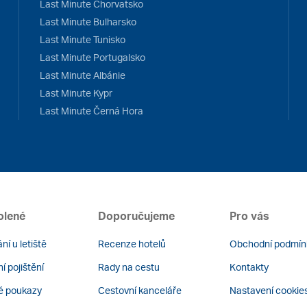
Last Minute Chorvatsko
Last Minute Bulharsko
Last Minute Tunisko
Last Minute Portugalsko
Last Minute Albánie
Last Minute Kypr
Last Minute Černá Hora
olené
Doporučujeme
Pro vás
ní u letiště
Recenze hotelů
Obchodní podmín
í pojištění
Rady na cestu
Kontakty
é poukazy
Cestovní kanceláře
Nastavení cookie