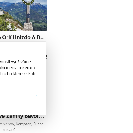
Hitlerovo Orlí Hnízdo A Berchtesgadensko
Königssee, Německá Jezera, Berchtesgaden, Bavorsko, Německo
 bez stravy
1 990 Kč
9. 2026
ěvnosti využíváme
ní média, inzerci a
 nebo které získali
Pohádkové Zámky Bavorska
Schwangau, Mnichov, Kempten, Füssen, Forggensee, Ettal, Německá Jezera, Garmisch-partenkirchen, Bavorsko, Allgäu, Německo
| snídaně