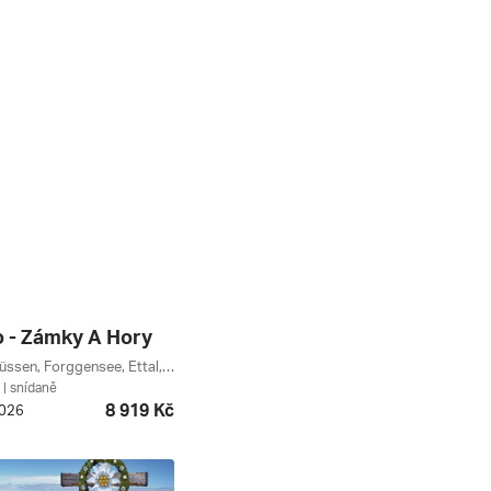
 - Zámky A Hory
Königssee, Füssen, Forggensee, Ettal, Německá Jezera, Garmisch-partenkirchen, Berchtesgaden, Bavorsko, Allgäu, Německo
| snídaně
8 919 Kč
2026