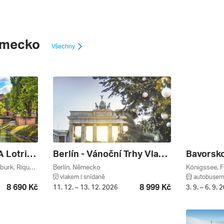
ěmecko
Všechny
Francie – Alsasko A Lotrinsko
Berlín - Vánoční Trhy Vlakem
Bavorsko
Würzburg, Versailles, Štrasburk, Riquewihr, Nancy, Eguisheim, Colmar, Paříž A Okolí, Lotrinsko, Grand Est, Bavorsko, Alsasko, Německo, Francie
Berlín, Německo
vlakem | snídaně
autobusem 
8 690 Kč
8 999 Kč
11. 12. – 13. 12. 2026
3. 9. – 6. 9. 