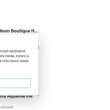
Banana Moon Boutique Hotel
l inclusive
17 178 Kč
9. 2026
ěvnosti využíváme
ní média, inzerci a
 nebo které získali
eta Aquamarine ***
l inclusive