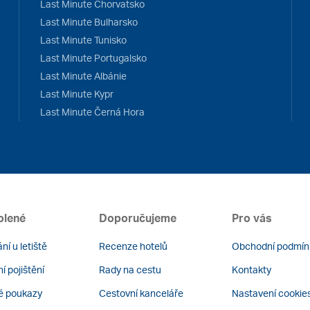
Last Minute Chorvatsko
Last Minute Bulharsko
Last Minute Tunisko
Last Minute Portugalsko
Last Minute Albánie
Last Minute Kypr
Last Minute Černá Hora
olené
Doporučujeme
Pro vás
ní u letiště
Recenze hotelů
Obchodní podmín
í pojištění
Rady na cestu
Kontakty
é poukazy
Cestovní kanceláře
Nastavení cookie