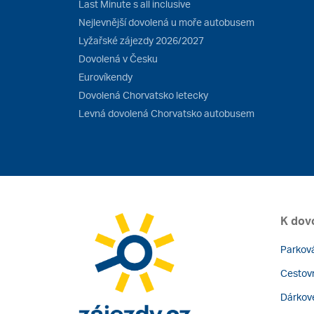
Last Minute s all inclusive
Nejlevnější dovolená u moře autobusem
Lyžařské zájezdy 2026/2027
Dovolená v Česku
Eurovíkendy
Dovolená Chorvatsko letecky
Levná dovolená Chorvatsko autobusem
K dov
Parková
Cestovn
Dárkov