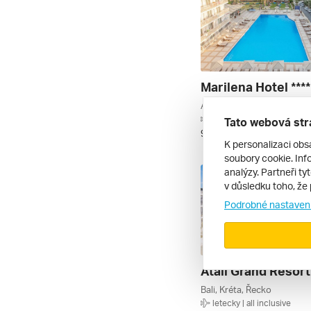
Marilena Hotel ****
Amoudara (heraklion), Krét
letecky | all inclusive
Tato webová str
9. 9. – 16. 9. 2026
K personalizaci obs
soubory cookie. Info
analýzy. Partneři ty
v důsledku toho, že 
Podrobné nastaven
Atali Grand Resort 
Bali, Kréta, Řecko
letecky | all inclusive