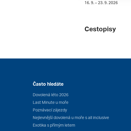
16. 9. – 23. 9. 2026
Cestopisy
Často hledáte
Dovolená léto 2026
Last Minute u moře
Poznávací zájezdy
Nejlevnější dovolená u moře s all inclusive
Exotika s přímým letem