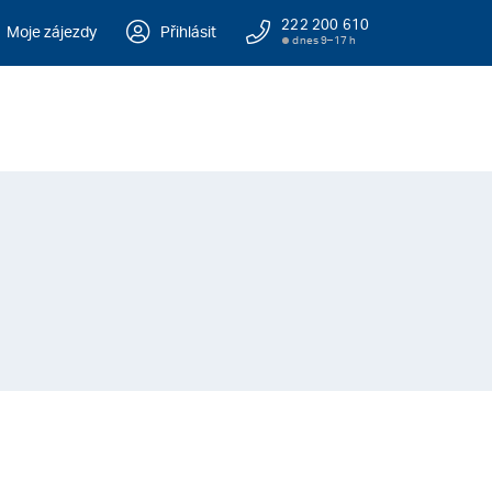
222 200 610
Moje zájezdy
Přihlásit
dnes 9–17 h