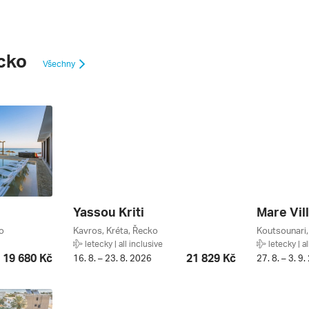
cko
Všechny
Yassou Kriti
Mare Vil
o
Kavros, Kréta, Řecko
Koutsounari,
letecky | all inclusive
letecky | al
19 680 Kč
21 829 Kč
16. 8. – 23. 8. 2026
27. 8. – 3. 9