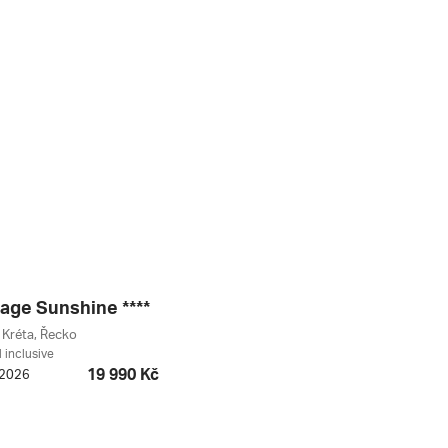
lage Sunshine ****
 Kréta, Řecko
l inclusive
19 990 Kč
. 2026