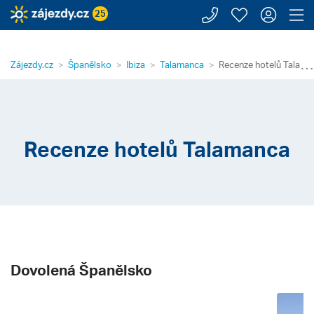
Zavolejte n
Moje záj
Přihl
Z
25
⋯
Zájezdy.cz
Španělsko
Ibiza
Talamanca
Recenze hotelů Talama
Recenze hotelů Talamanca
Dovolená Španělsko