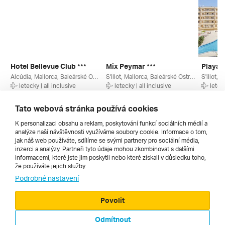
Hotel Bellevue Club ***
Mix Peymar ***
Playam
Alcúdia, Mallorca, Baleárské Ostrovy, Španělsko
S'illot, Mallorca, Baleárské Ostrovy, Španělsko
letecky | all inclusive
letecky | all inclusive
leteck
13. 9. – 20. 9. 2026
16. 6. – 23. 6. 2027
9. 9. – 
18 480 Kč
18 950 Kč
19 360
Tato webová stránka používá cookies
K personalizaci obsahu a reklam, poskytování funkcí sociálních médií a
analýze naší návštěvnosti využíváme soubory cookie. Informace o tom,
Všechny
jak náš web používáte, sdílíme se svými partnery pro sociální média,
inzerci a analýzy. Partneři tyto údaje mohou zkombinovat s dalšími
informacemi, které jste jim poskytli nebo které získali v důsledku toho,
že používáte jejich služby.
Cestopisy
Podrobné nastavení
Povolit
Odmítnout
© 2000 - 2026, Zájezdy.cz