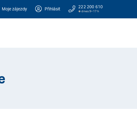
222 200 610
Moje zájezdy
Přihlásit
dnes 9–17 h
e