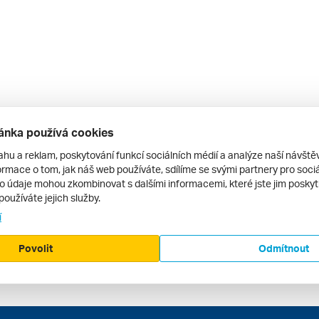
ánka používá cookies
ahu a reklam, poskytování funkcí sociálních médií a analýze naší návšt
rmace o tom, jak náš web používáte, sdílíme se svými partnery pro sociál
to údaje mohou zkombinovat s dalšími informacemi, které jste jim poskytli
používáte jejich služby.
í
Povolit
Odmítnout