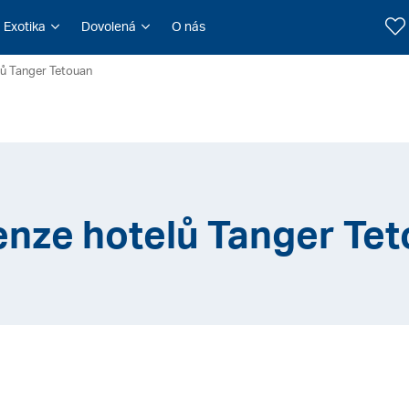
Exotika
Dovolená
O nás
lů Tanger Tetouan
nze hotelů Tanger Te