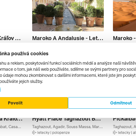
Maroko - Príbehy Kráľov A Berberov
Maroko A Andalusie - Letecky
Meknes, Ifrane, Fez, Agadir, Souss Massa, Rabat, Casablanca, Maroko
Moulay Idriss, Maroko
Maroko
letecky | polopenze
letecky | 
ánka používá cookies
26 771 Kč
41 990 Kč
22. 10. – 5. 11. 2026
26. 3. – 4. 4
ahu a reklam, poskytování funkcí sociálních médií a analýze naší návšt
rmace o tom, jak náš web používáte, sdílíme se svými partnery pro sociál
to údaje mohou zkombinovat s dalšími informacemi, které jste jim poskytli
používáte jejich služby.
í
Povolit
Odmítnout
Maroko - Tajomstvá Kráľovských Miest - Budget Friendly
Hyatt Place Taghazout Bay *****
Meknes, Fez, Beni Mellal, Rabat, Casablanca, Maroko
Taghazout, Agadir, Souss Massa, Maroko
letecky | polopenze
letecky | al