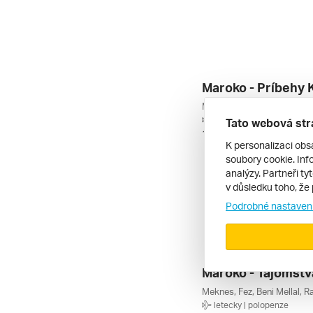
letecky | polopenze
Tato webová str
10. 11. – 17. 11. 2026
K personalizaci obs
soubory cookie. Info
analýzy. Partneři ty
v důsledku toho, že 
Podrobné nastaven
letecky | polopenze