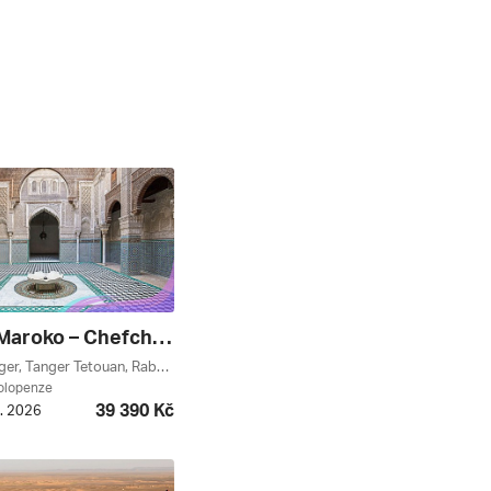
Severní Maroko – Chefchaouen, Fes A Příběhy Ukryté Mezi Horami A Mořem ****
Tetouan, Tanger, Tanger Tetouan, Rabat, Casablanca, Maroko
polopenze
39 390 Kč
0. 2026