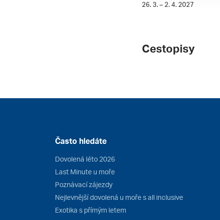
26. 3. – 2. 4. 2027
Cestopisy
Často hledáte
Dovolená léto 2026
Last Minute u moře
Poznávací zájezdy
Nejlevnější dovolená u moře s all inclusive
Exotika s přímým letem