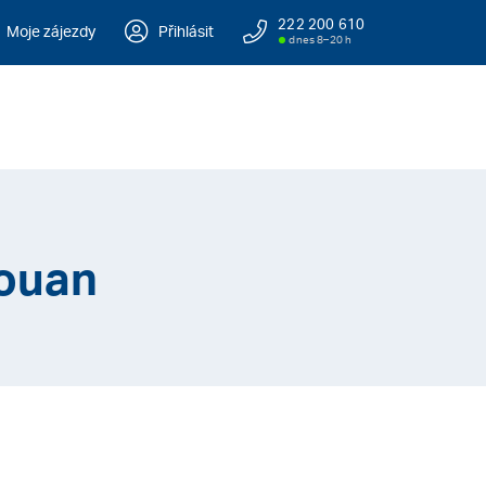
222 200 610
Moje zájezdy
Přihlásit
dnes 8–20 h
touan