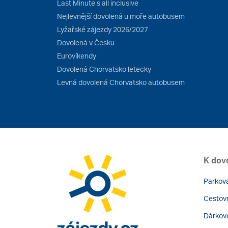
Last Minute s all inclusive
Nejlevnější dovolená u moře autobusem
Lyžařské zájezdy 2026/2027
Dovolená v Česku
Eurovíkendy
Dovolená Chorvatsko letecky
Levná dovolená Chorvatsko autobusem
K dov
Parková
Cestovn
Dárkov