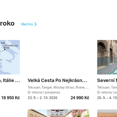
roko
Všechny
Španělsko, Maroko, Itálie Z Barcelony Na Lodi Msc Magnifica, Plavba S Bonusem ****
Velká Cesta Po Nejkrásnějších Místech Maroka - 9 Nocí
Tetouan, Tanger, Moulay Idriss, Ifrane, Tanger Tetouan, Rabat, Casablanca, Maroko
letecky | polopenze
letecky | 
18 950 Kč
24 990 Kč
23. 9. – 2. 10. 2026
26. 9. – 4. 1