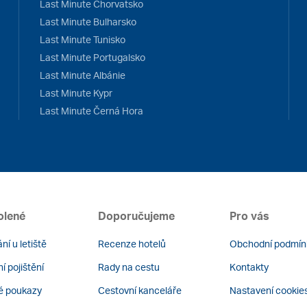
Last Minute Chorvatsko
Last Minute Bulharsko
Last Minute Tunisko
Last Minute Portugalsko
Last Minute Albánie
Last Minute Kypr
Last Minute Černá Hora
olené
Doporučujeme
Pro vás
ní u letiště
Recenze hotelů
Obchodní podmín
í pojištění
Rady na cestu
Kontakty
é poukazy
Cestovní kanceláře
Nastavení cookie