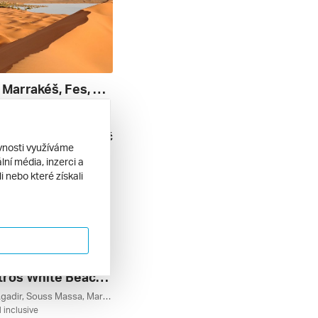
Maroko - Marrakéš, Fes, Atlas A Sahara
polopenze
67 600 Kč
. 2027
ěvnosti využíváme
ní média, inzerci a
 nebo které získali
Pickalbatros White Beach Resort - Taghazout *****
Taghazout, Agadir, Souss Massa, Maroko
l inclusive