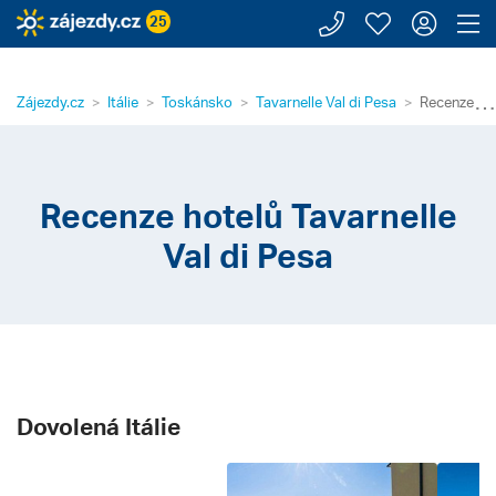
Zavolejte n
Moje záj
Přihl
Z
25
⋯
Zájezdy.cz
Itálie
Toskánsko
Tavarnelle Val di Pesa
Recenze hot
Recenze hotelů Tavarnelle
Val di Pesa
Dovolená Itálie