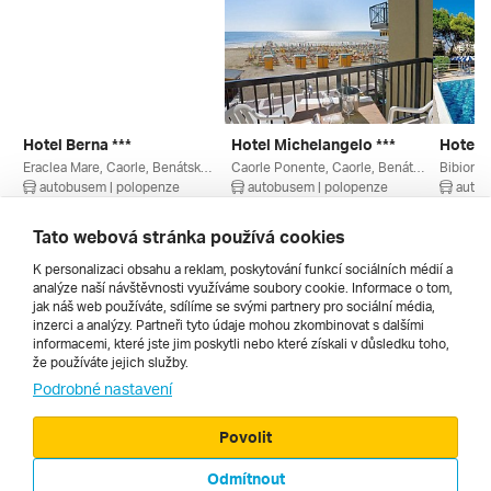
Hotel Berna ***
Hotel Michelangelo ***
Hotel P
Eraclea Mare, Caorle, Benátsko, Itálie
Caorle Ponente, Caorle, Benátsko, Itálie
autobusem | polopenze
autobusem | polopenze
autob
4. 9. – 13. 9. 2026
11. 9. – 20. 9. 2026
11. 9. –
20 570 Kč
13 240 Kč
16 234
Tato webová stránka používá cookies
K personalizaci obsahu a reklam, poskytování funkcí sociálních médií a
analýze naší návštěvnosti využíváme soubory cookie. Informace o tom,
Všechny
jak náš web používáte, sdílíme se svými partnery pro sociální média,
inzerci a analýzy. Partneři tyto údaje mohou zkombinovat s dalšími
informacemi, které jste jim poskytli nebo které získali v důsledku toho,
že používáte jejich služby.
Cestopisy
Podrobné nastavení
Povolit
Odmítnout
© 2000 - 2026, Zájezdy.cz