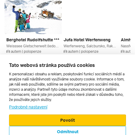
Berghotel Rudolfshutte ***
Jufa Hotel Werfenweng
Almhot
Weisssee Gletscherwelt (ledovec), Enzingerboden, Salcbursko, Rakouské Ledovce, Oberpinzgau, Rakousko
Werfenweng, Salcbursko, Rakousko
Nassfeld
autem | polopenze
autem | polopenze
autem
10. 3. – 13. 3. 2027
5. 3. – 8. 3. 2027
6. 3. – 
9 210 Kč
8 820 Kč
9 301 
Tato webová stránka používá cookies
K personalizaci obsahu a reklam, poskytování funkcí sociálních médií a
analýze naší návštěvnosti využíváme soubory cookie. Informace o tom,
Všechny
jak náš web používáte, sdílíme se svými partnery pro sociální média,
inzerci a analýzy. Partneři tyto údaje mohou zkombinovat s dalšími
informacemi, které jste jim poskytli nebo které získali v důsledku toho,
že používáte jejich služby.
Cestopisy
Podrobné nastavení
Povolit
Odmítnout
© 2000 - 2026, Zájezdy.cz