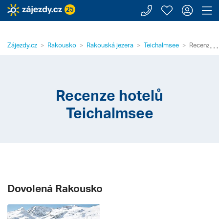
Zavolejte n
Moje záj
Přihl
Z
25
⋯
Zájezdy.cz
Rakousko
Rakouská jezera
Teichalmsee
Recenze h
Recenze hotelů
Teichalmsee
Dovolená Rakousko