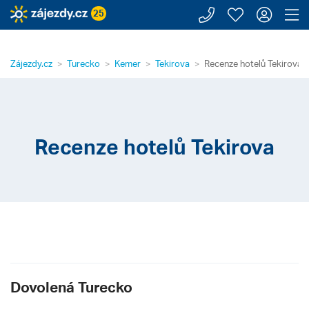
Zavolejte n
Moje záj
Přihl
Z
25
Zájezdy.cz
Turecko
Kemer
Tekirova
Recenze hotelů Tekirova
Recenze hotelů Tekirova
Dovolená Turecko