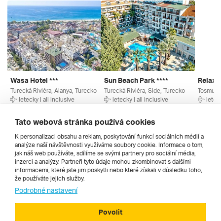
Wasa Hotel ***
Sun Beach Park ****
Relax B
Turecká Riviéra, Alanya, Turecko
Turecká Riviéra, Side, Turecko
letecky | all inclusive
letecky | all inclusive
leteck
24. 8. – 31. 8. 2026
21. 8. – 28. 8. 2026
26. 8. –
15 745 Kč
17 990 Kč
14 969
Tato webová stránka používá cookies
K personalizaci obsahu a reklam, poskytování funkcí sociálních médií a
analýze naší návštěvnosti využíváme soubory cookie. Informace o tom,
Všechny
jak náš web používáte, sdílíme se svými partnery pro sociální média,
inzerci a analýzy. Partneři tyto údaje mohou zkombinovat s dalšími
informacemi, které jste jim poskytli nebo které získali v důsledku toho,
že používáte jejich služby.
Cestopisy
Podrobné nastavení
Povolit