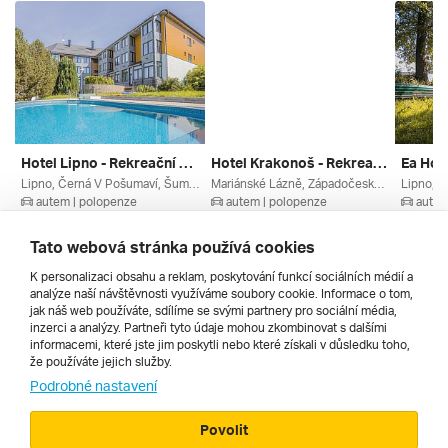
Hotel Lipno - Rekreační Pobyt ***
Hotel Krakonoš - Rekreační Pobyt ***+
Ea Hote
Lipno, Černá V Pošumaví, Šumava, Povltaví, Jihočeský Kraj, České Přehrady, Česko
Mariánské Lázně, Západočeské Lázně, Karlovarský Kraj, Český Les, Česko
autem | polopenze
autem | polopenze
autem
13. 8. – 16. 8. 2026
13. 8. – 16. 8. 2026
13. 8. –
5 290 Kč
4 995 Kč
5 085 
Tato webová stránka používá cookies
K personalizaci obsahu a reklam, poskytování funkcí sociálních médií a
analýze naší návštěvnosti využíváme soubory cookie. Informace o tom,
Všechny
jak náš web používáte, sdílíme se svými partnery pro sociální média,
inzerci a analýzy. Partneři tyto údaje mohou zkombinovat s dalšími
informacemi, které jste jim poskytli nebo které získali v důsledku toho,
že používáte jejich služby.
Cestopisy
Podrobné nastavení
Povolit