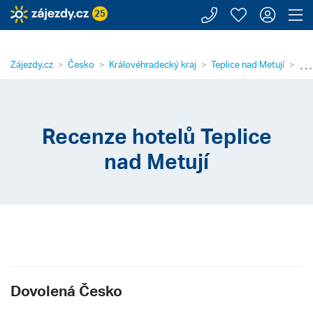
Zavolejte n
Moje záj
Přihl
Z
25
⋯
Zájezdy.cz
Česko
Královéhradecký kraj
Teplice nad Metují
Rec
Recenze hotelů Teplice
nad Metují
Dovolená Česko