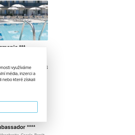
rmania ***
Bibione Spiaggia, Bibione, Benátsko, Itálie
| polopenze
17 280 Kč
ěvnosti využíváme
9. 2026
ní média, inzerci a
 nebo které získali
bassador ****