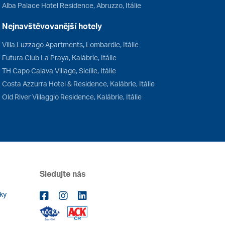
Alba Palace Hotel Residence, Abruzzo, Itálie
Nejnavštěvovanější hotely
Villa Luzzago Apartments, Lombardie, Itálie
Futura Club La Praya, Kalábrie, Itálie
TH Capo Calava Village, Sicílie, Itálie
Costa Azzurra Hotel & Residence, Kalábrie, Itálie
Old River Villaggio Residence, Kalábrie, Itálie
Sledujte nás
ky