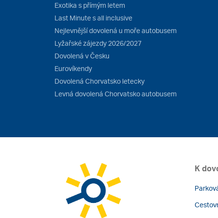
Exotika s přímým letem
Last Minute s all inclusive
Nejlevnější dovolená u moře autobusem
Lyžařské zájezdy 2026/2027
Dovolená v Česku
Eurovíkendy
Dovolená Chorvatsko letecky
Levná dovolená Chorvatsko autobusem
K dov
Parková
Cestovn