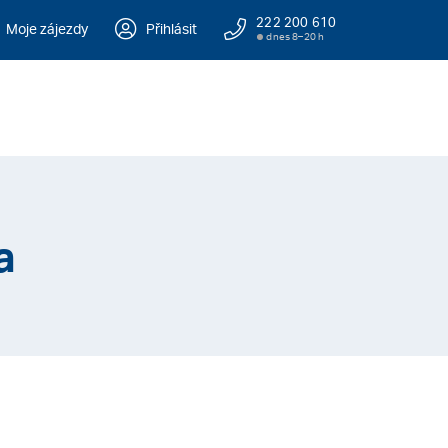
222 200 610
Moje zájezdy
Přihlásit
dnes 8–20 h
a