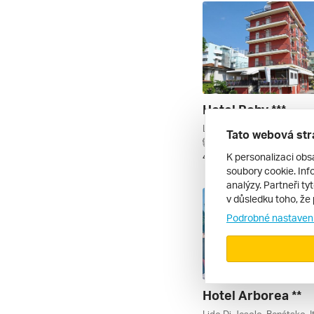
Hotel Roby ***
Lido Di Jesolo, Benátsko, It
Tato webová str
autobusem | polopenze
K personalizaci obs
4. 9. – 13. 9. 2026
soubory cookie. Info
analýzy. Partneři ty
v důsledku toho, že 
Podrobné nastaven
Hotel Arborea **