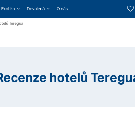
Exotika
Dovolená
O nás
otelů Teregua
Recenze hotelů Teregu