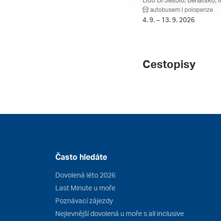
Lido Di Jesolo, Benátsko, It
autobusem | polopenze
4. 9. – 13. 9. 2026
Cestopisy
Často hledáte
Dovolená léto 2026
Last Minute u moře
Poznávací zájezdy
Nejlevnější dovolená u moře s all inclusive