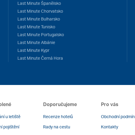
Last Minute Španělsko
Last Minute Chorvatsko
Last Minute Bulharsko
Last Minute Tunisko
Last Minute Portugalsko
Last Minute Albánie
Last Minute Kypr
Last Minute Černá Hora
olené
Doporučujeme
Pro vás
ní u letiště
Recenze hotelů
Obchodní podmín
í pojištění
Rady na cestu
Kontakty