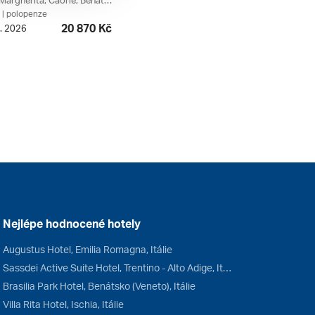
Porto Santa Margherita, Caorle, Benátsko, Itálie
| polopenze
20 870 Kč
9. 2026
Nejlépe hodnocené hotely
Augustus Hotel, Emilia Romagna, Itálie
Sassdei Active Suite Hotel, Trentino - Alto Adige, Itálie
Brasilia Park Hotel, Benátsko (Veneto), Itálie
Villa Rita Hotel, Ischia, Itálie