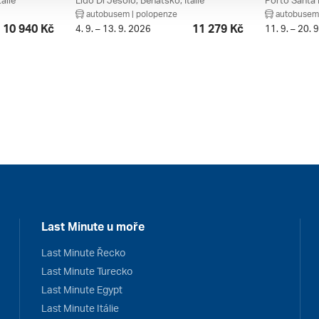
álie
Lido Di Jesolo, Benátsko, Itálie
autobusem | polopenze
autobusem 
10 940 Kč
11 279 Kč
4. 9. – 13. 9. 2026
11. 9. – 20. 
Last Minute u moře
Last Minute Řecko
Last Minute Turecko
Last Minute Egypt
Last Minute Itálie