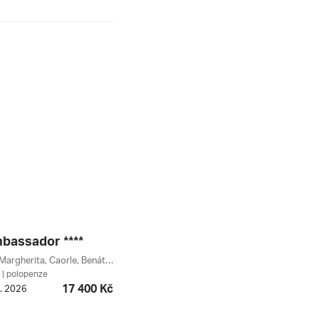
bassador ****
Porto Santa Margherita, Caorle, Benátsko, Itálie
| polopenze
17 400 Kč
9. 2026