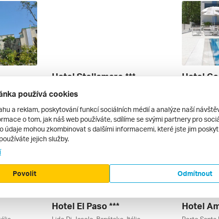
Hotel Stellamare ***
Hotel Ge
álie
Caorle, Benátsko, Itálie
ánka používá cookies
autobusem | polopenze
autobusem 
11 899 Kč
21 965 Kč
ahu a reklam, poskytování funkcí sociálních médií a analýze naší návšt
11. 9. – 20. 9. 2026
18. 9. – 27. 
rmace o tom, jak náš web používáte, sdílíme se svými partnery pro sociál
to údaje mohou zkombinovat s dalšími informacemi, které jste jim poskytli
používáte jejich služby.
í
Povolit
Odmítnout
Hotel El Paso ***
Hotel Am