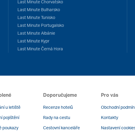
Last Minute Chorvatsko
Last Minute Bulharsko
Last Minute Tunisko
Last Minute Portugalsko
Last Minute Albánie
Last Minute Kypr
Last Minute Černá Hora
olené
Doporučujeme
Pro vás
ní u letiště
Recenze hotelů
Obchodní podmín
í pojištění
Rady na cestu
Kontakty
é poukazy
Cestovní kanceláře
Nastavení cookie