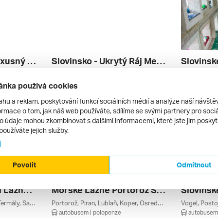
Rímske Terme - Luxusný Pobyt V Srdci Savinjskej Doliny
Slovinsko - Ukrytý Ráj Mezi Mořem A Alpami ***
Slovinsk
Rimske Toplice, Maribor, Slovinské Termály, Savinjsko, Pohorje, Podravje, Slovinsko
Vogel, Stara Fužina, Soča, Radovljica, Postojna, Portorož, Piran, Lublaň, Bohinjské Jezero, Bledské Jezero, Bled, Osrednja Slovenija, Obalno-kraška, Notranjsko, Julské Alpy, Jadranské Pobřeží, Goriško, Gorenjsko, Slovinsko
autobusem | polopenze
autobusem 
ánka používá cookies
11 669 Kč
17 999 Kč
22. 8. – 28. 8. 2027
24. 9. – 28. 
ahu a reklam, poskytování funkcí sociálních médií a analýze naší návšt
rmace o tom, jak náš web používáte, sdílíme se svými partnery pro sociál
to údaje mohou zkombinovat s dalšími informacemi, které jste jim poskytli
používáte jejich služby.
í
Povolit
Odmítnout
Slovinské Termální Lázně Rimske Terme
Mořské Lázně Portorož S Výlety ***
Rimske Toplice, Slovinské Termály, Savinjsko, Slovinsko
Portorož, Piran, Lublaň, Koper, Osrednja Slovenija, Obalno-kraška, Jadranské Pobřeží, Slovinsko
autobusem | polopenze
autobusem 