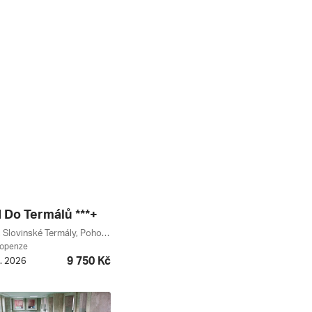
I Do Termálů ***+
Zreče, Rogla, Slovinské Termály, Pohorje, Podravje, Slovinsko
lopenze
9 750 Kč
8. 2026