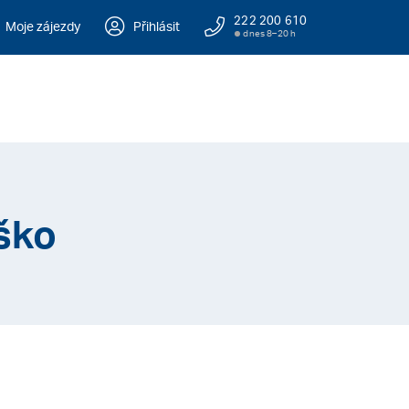
222 200 610
Moje zájezdy
Přihlásit
dnes 8–20 h
ško