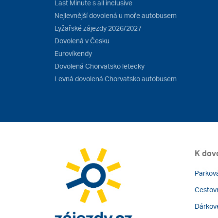
Last Minute s all inclusive
Nejlevnější dovolená u moře autobusem
Lyžařské zájezdy 2026/2027
Dovolená v Česku
Eurovíkendy
Dovolená Chorvatsko letecky
Levná dovolená Chorvatsko autobusem
K dov
Parková
Cestovn
Dárkov