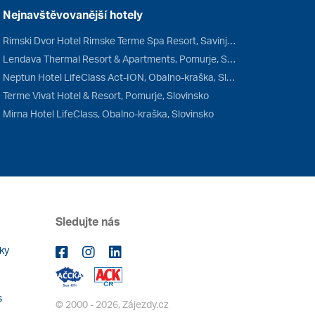
Nejnavštěvovanější hotely
Rimski Dvor Hotel Rimske Terme Spa Resort, Savinjsko, Slovinsko
Lendava Thermal Resort & Apartments, Pomurje, Slovinsko
Neptun Hotel LifeClass Act-ION, Obalno-kraška, Slovinsko
Terme Vivat Hotel & Resort, Pomurje, Slovinsko
Mirna Hotel LifeClass, Obalno-kraška, Slovinsko
Sledujte nás
ky
s
© 2000 - 2026, Zájezdy.cz