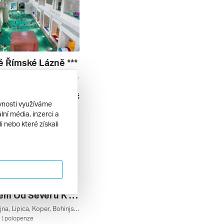
é Římské Lázně ***
Rimske Toplice, Maribor, Celje, Slovinské Termály, Savinjsko, Pohorje, Podravje, Slovinsko
| polopenze
9 490 Kč
9. 2026
ěvnosti využíváme
ní média, inzerci a
 nebo které získali
Slovinskem Od Severu K Jihu ***
Vogel, Postojna, Lipica, Koper, Bohinjské Jezero, Bledské Jezero, Bled, Obalno-kraška, Notranjsko, Julské Alpy, Jadranské Pobřeží, Gorenjsko, Slovinsko
| polopenze