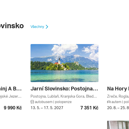
ovinsko
Všechny
Kranjska Gora, Bohinj A Bled Autobusem ****
Jarní Slovinsko: Postojna, Jezero Bled A Julské Alpy
Na Hory 
Vogel, Kranjska Gora, Bohinjské Jezero, Bledské Jezero, Bled, Julské Alpy, Gorenjsko, Slovinsko
Postojna, Lublaň, Kranjska Gora, Bledské Jezero, Bled, Osrednja Slovenija, Notranjsko, Julské Alpy, Gorenjsko, Slovinsko
autobusem | polopenze
autem | po
9 990 Kč
7 351 Kč
13. 5. – 17. 5. 2027
20. 8. – 25. 