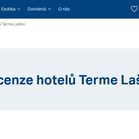
Exotika
Dovolená
O nás
ů Terme Laško
cenze hotelů Terme La