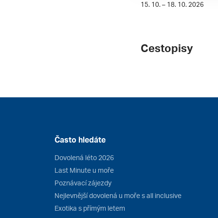
15. 10. – 18. 10. 2026
Cestopisy
Často hledáte
Dovolená léto 2026
Last Minute u moře
Poznávací zájezdy
Nejlevnější dovolená u moře s all inclusive
Exotika s přímým letem