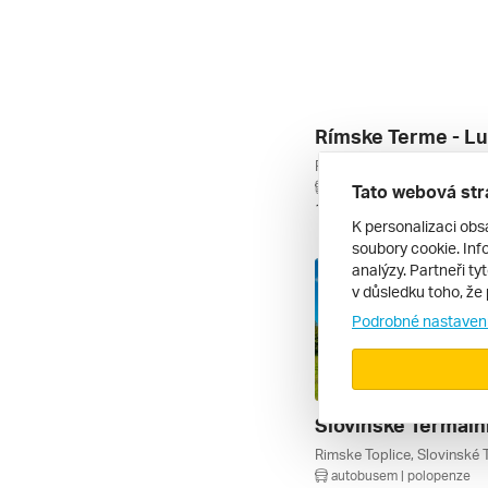
autobusem | polopenze
Tato webová str
13. 5. – 16. 5. 2027
K personalizaci obs
soubory cookie. Info
analýzy. Partneři ty
v důsledku toho, že 
Podrobné nastaven
autobusem | polopenze