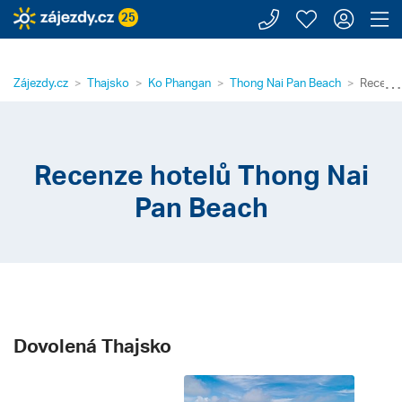
Zavolejte n
Moje záj
Přihl
Z
25
⋯
Zájezdy.cz
Thajsko
Ko Phangan
Thong Nai Pan Beach
Recenze
Recenze hotelů Thong Nai
Pan Beach
Dovolená Thajsko