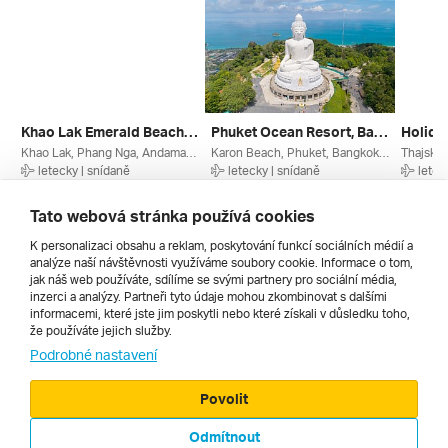
Khao Lak Emerald Beach Resort & Spa ****
Phuket Ocean Resort, Bangkok Palace Hotel
Khao Lak, Phang Nga, Andamanské Moře, Thajsko
Karon Beach, Phuket, Bangkok, Andamanské Moře, Thajsko
Thajský 
letecky | snídaně
letecky | snídaně
letec
14. 2. – 27. 2. 2027
12. 2. – 26. 2. 2027
18. 2. –
48 715 Kč
51 639 Kč
48 123
Tato webová stránka používá cookies
K personalizaci obsahu a reklam, poskytování funkcí sociálních médií a
analýze naší návštěvnosti využíváme soubory cookie. Informace o tom,
Všechny
jak náš web používáte, sdílíme se svými partnery pro sociální média,
inzerci a analýzy. Partneři tyto údaje mohou zkombinovat s dalšími
informacemi, které jste jim poskytli nebo které získali v důsledku toho,
že používáte jejich služby.
Cestopisy
Podrobné nastavení
Povolit
Odmítnout
© 2000 - 2026, Zájezdy.cz