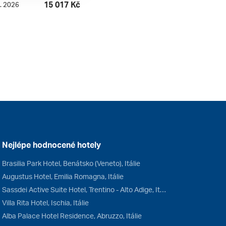
15 017 Kč
9. 2026
Nejlépe hodnocené hotely
Brasilia Park Hotel, Benátsko (Veneto), Itálie
Augustus Hotel, Emilia Romagna, Itálie
Sassdei Active Suite Hotel, Trentino - Alto Adige, Itálie
Villa Rita Hotel, Ischia, Itálie
Alba Palace Hotel Residence, Abruzzo, Itálie