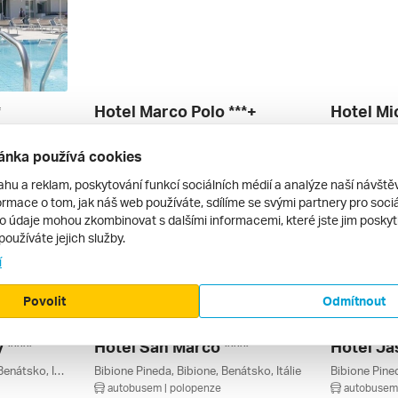
*
Hotel Marco Polo ***+
Hotel Mi
Bibione Spiaggia, Bibione, Benátsko, Itálie
Caorle Ponente, Caorle, Benátsko, Itálie
Caorle Ponent
autobusem | polopenze
autobusem 
ánka používá cookies
17 280 Kč
25 230 Kč
4. 9. – 13. 9. 2026
4. 9. – 13. 9
ahu a reklam, poskytování funkcí sociálních médií a analýze naší návšt
rmace o tom, jak náš web používáte, sdílíme se svými partnery pro sociál
to údaje mohou zkombinovat s dalšími informacemi, které jste jim poskytli
používáte jejich služby.
í
Povolit
Odmítnout
 ****
Hotel San Marco ****
Hotel Ja
Bibione Spiaggia, Bibione, Benátsko, Itálie
Bibione Pineda, Bibione, Benátsko, Itálie
Bibione Pined
autobusem | polopenze
autobusem 