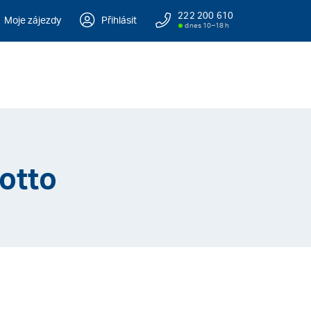
222 200 610
Moje zájezdy
Přihlásit
dnes 10–18 h
Sotto