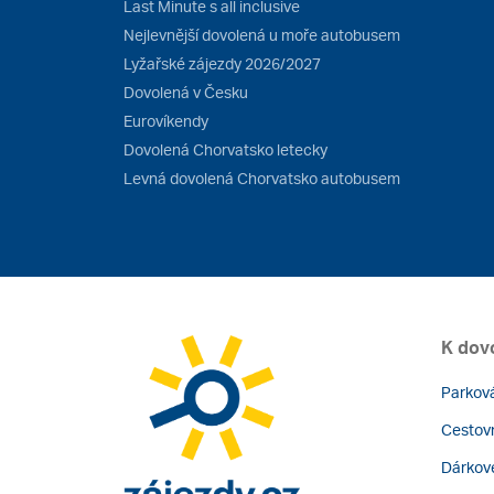
Last Minute s all inclusive
Nejlevnější dovolená u moře autobusem
Lyžařské zájezdy 2026/2027
Dovolená v Česku
Eurovíkendy
Dovolená Chorvatsko letecky
Levná dovolená Chorvatsko autobusem
K dov
Parková
Cestovn
Dárkov