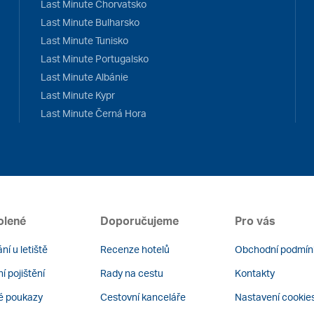
Last Minute Chorvatsko
Last Minute Bulharsko
Last Minute Tunisko
Last Minute Portugalsko
Last Minute Albánie
Last Minute Kypr
Last Minute Černá Hora
olené
Doporučujeme
Pro vás
ní u letiště
Recenze hotelů
Obchodní podmín
í pojištění
Rady na cestu
Kontakty
é poukazy
Cestovní kanceláře
Nastavení cookie