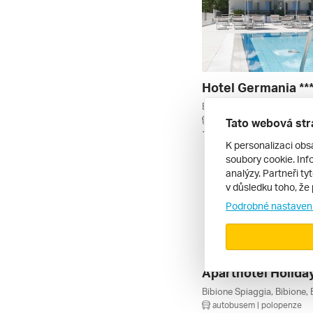
Hotel Germania **
autobusem | polopenze
Tato webová str
18. 9. – 27. 9. 2026
K personalizaci obs
soubory cookie. Info
analýzy. Partneři ty
v důsledku toho, že 
Podrobné nastaven
Aparthotel Holiday
autobusem | polopenze