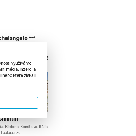
chelangelo ***
e, Caorle, Benátsko, Itálie
| polopenze
15 660 Kč
. 2026
ěvnosti využíváme
ní média, inzerci a
 nebo které získali
sminum ****
a, Bibione, Benátsko, Itálie
| polopenze