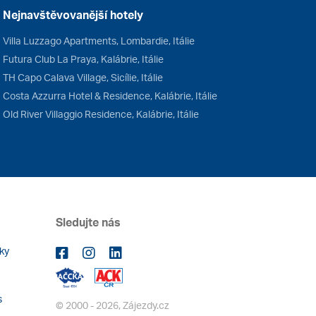
Nejnavštěvovanější hotely
Villa Luzzago Apartments, Lombardie, Itálie
Futura Club La Praya, Kalábrie, Itálie
TH Capo Calava Village, Sicílie, Itálie
Costa Azzurra Hotel & Residence, Kalábrie, Itálie
Old River Villaggio Residence, Kalábrie, Itálie
Sledujte nás
ky
s
© 2000 - 2026, Zájezdy.cz