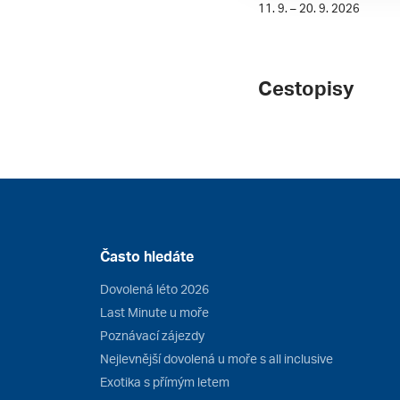
11. 9. – 20. 9. 2026
Cestopisy
Často hledáte
Dovolená léto 2026
Last Minute u moře
Poznávací zájezdy
Nejlevnější dovolená u moře s all inclusive
Exotika s přímým letem