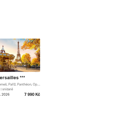
ersailles ***
Versailles, Remeš, Paříž, Panthéon, Opéra, Louvre, Paříž A Okolí, Champagne-ardenne, Grand Est, Francie
| snídaně
7 990 Kč
9. 2026