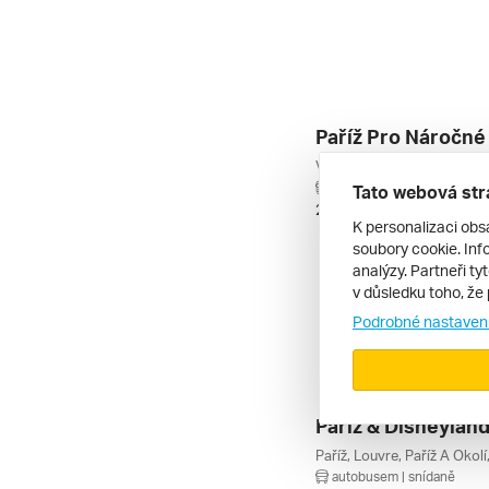
Paříž Pro Náročné 
autobusem | snídaně
Tato webová str
26. 9. – 2. 10. 2026
K personalizaci obs
soubory cookie. Info
analýzy. Partneři ty
v důsledku toho, že 
Podrobné nastaven
Paříž, Louvre, Paříž A Okolí
autobusem | snídaně