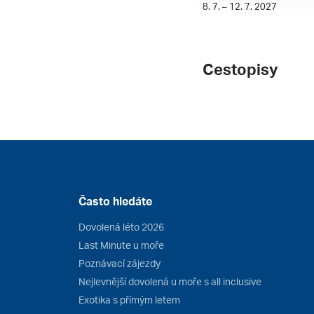
8. 7. – 12. 7. 2027
Cestopisy
Často hledáte
Dovolená léto 2026
Last Minute u moře
Poznávací zájezdy
Nejlevnější dovolená u moře s all inclusive
Exotika s přímým letem