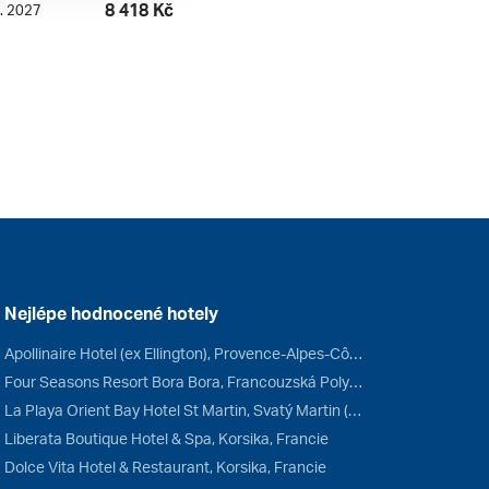
8 418 Kč
5. 2027
Nejlépe hodnocené hotely
Apollinaire Hotel (ex Ellington), Provence-Alpes-Côte d'Azur, Francie
Four Seasons Resort Bora Bora, Francouzská Polynésie, Francie
La Playa Orient Bay Hotel St Martin, Svatý Martin (FR), Francie
Liberata Boutique Hotel & Spa, Korsika, Francie
Dolce Vita Hotel & Restaurant, Korsika, Francie