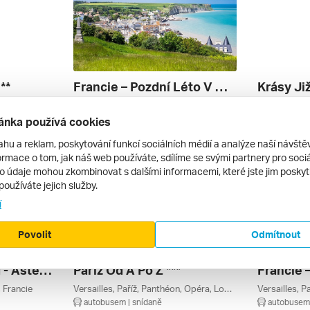
**
Francie – Pozdní Léto V Normandii
Krásy Ji
Versailles, Remeš, Paříž, Louvre, Fontainebleau, Paříž A Okolí, Champagne-ardenne, Grand Est, Francie
Rouen, Honfleur, Giverny, Étretat, Bayeux, Arromanches-les-bains, Normandie, Francie
autobusem | snídaně
autobusem 
ánka používá cookies
9 290 Kč
14 590 Kč
15. 9. – 21. 9. 2026
11. 8. – 16. 
ahu a reklam, poskytování funkcí sociálních médií a analýze naší návšt
rmace o tom, jak náš web používáte, sdílíme se svými partnery pro sociál
to údaje mohou zkombinovat s dalšími informacemi, které jste jim poskytli
používáte jejich služby.
í
Povolit
Odmítnout
Paríž & Disneyland - Asterix Park
Paříž Od A Po Z ***
, Francie
Versailles, Paříž, Panthéon, Opéra, Louvre, Paříž A Okolí, Francie
autobusem | snídaně
autobusem 