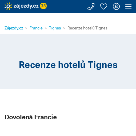
Zavolejte n
Moje záj
Přihl
Z
25
Zájezdy.cz
Francie
Tignes
Recenze hotelů Tignes
Recenze hotelů Tignes
Dovolená Francie