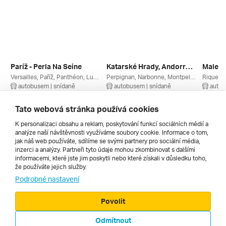
Paríž - Perla Na Seine
Katarské Hrady, Andorra A Francouzské Pyreneje
Malebn
Versailles, Paříž, Panthéon, Luxembourg, Louvre, Paříž A Okolí, Francie
Perpignan, Narbonne, Montpellier, Béziers, Andorra La Vella, Pyreneje, Occitanie, Lví Zátoka, Languedoc-roussillon, Francouzská Riviéra, Francie, Andorra
autobusem | snídaně
autobusem | snídaně
autob
19. 8. – 23. 8. 2026
23. 10. – 28. 10. 2026
30. 10. 
7 583 Kč
13 990 Kč
6 700 
Tato webová stránka používá cookies
K personalizaci obsahu a reklam, poskytování funkcí sociálních médií a
analýze naší návštěvnosti využíváme soubory cookie. Informace o tom,
Všechny
jak náš web používáte, sdílíme se svými partnery pro sociální média,
inzerci a analýzy. Partneři tyto údaje mohou zkombinovat s dalšími
informacemi, které jste jim poskytli nebo které získali v důsledku toho,
že používáte jejich služby.
Cestopisy
Podrobné nastavení
Povolit
Odmítnout
© 2000 - 2026, Zájezdy.cz